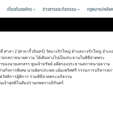
เกี่ยวกับองค์กร
ข่าวสารและกิจกรรม
กฎหมาย/คลังค
. ที่ ศาลา 2 (ศาลารั้วอินทร์) วัดบางรักใหญ่ ตำบลบางรักใหญ่ อำเภ
ธสง นายกสภาทนายความ ได้เดินทางไปเป็นประธานในพิธีสวดพระ
ดาของนายเสกสรร พูนเจ้าทรัพย์ อดีตรองประธานสภาทนายความ
กฝ่ายกิจการพิเศษ นายฉัตรประพล แย้มเพริศศรี กรรมการบริหารสภ
ัสดิการผู้พิการ ร่วมพิธีสวดพระอภิธรรม
นเจ้าสุคติในสัมปรายภพตราบนิรันดร์