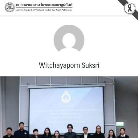
Skip
to
content
Witchayaporn Suksri