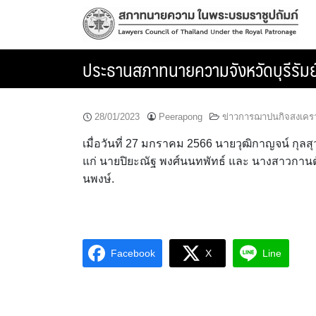
Skip
to
content
ประธานสภาทนายความจังหวัดบุรีรัมย์
28/01/2023
Peerapong
ข่าวการฌาปนกิจสงเคร
เมื่อวันที่ 27 มกราคม 2566 นายวุฒิกาญจน์ กุ
แก่ นายปิยะณัฐ พงศ์นนทพัทธ์ และ นางสาวกานต์ส
นพงษ์.
Facebook
X
Line