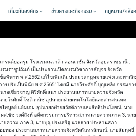
เกี่ยวกับองค์กร
ข่าวสารและกิจกรรม
กฎหมาย/คลังค
ุมแกรนด์บอลรูม โรงแรมเนวาด้า คอนเวชั่น จังหวัดอุบลราชธานี :
มราชูปถัมภ์ เป็นประธานเปิดอบรมวิชาการสัญจร จังหวัด
ี่ยข้อพิพาท พ.ศ.2562 แก้ไขเพิ่มเติมประมวลกฎหมายแพ่งและพาณิช
การปรับเป็นพินัย พ.ศ.2565” โดยมี นายวีระศักดิ์ บุญเพลิง กรรมกา
ยเชี่ยวชาญ ศิริศักดิ์เสนา ประธานสภาทนายความจังหวัด
จาก นายวีรศักดิ์ โชติวานิช อุปนายกฝ่ายเทคโนโลยีและสารสนเทศ
พบูลย์ แย้มเอม อุปนายกฝ่ายสวัสดิการและสิทธิประโยชน์, นาย
, ผศ.ชัช วงศ์สิงห์ อดีตกรรมการบริหารสภาทนายความภาค 3, นาย
ายความ ภาค 3, นายบุญประเสริฐ นวลสาย ประธานสภา
์ ฝอยทอง ประธานสภาทนายความจังหวัดกันทรลักษณ์, นายสัมฤทธิ์