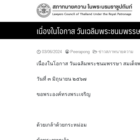
Skip
to
content
เนื่องในโอกาส วันเฉลิมพระชนมพรรษ
03/06/2024
Peerapong
ข่าวสภาทนายความ
เนื่องในโอกาส วันเฉลิมพระชนมพรรษา สมเด็จพ
วันที่ ๓ มิถุนายน ๒๕๖๗
ขอพระองค์ทรงพระเจริญ
ด้วยเกล้าด้วยกระหม่อม