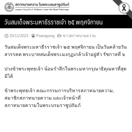
Skip
to
content
วันสมเด็จพระมหาธีรราชเจ้า ๒๕ พฤศจิกายน
25/11/2023
Peerapong
ข่าวสภาทนายความ
วันสมเด็จพระมหาธีรราชเจ้า ๒๕ พฤศจิกายน เป็นวันคล้ายวัน
สวรรคต พระบาทสมเด็จพระมงกุฏเกล้าเจ้าอยู่หัว รัชกาลที่ ๖
ปวงข้าพระพุทธเจ้า น้อมรำลึกในพระมหากรุณาธิคุณหาที่สุด
มิได้
ข้าพระพุทธเจ้า คณะกรรมการบริหารสภาทนายความ,
สมาชิกสภาทนายความ และเจ้าหน้าที่
สภาทนายความในพระบรมราชูปถัมภ์