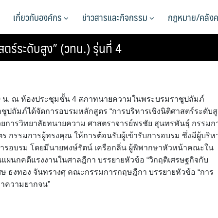
เกี่ยวกับองค์กร
ข่าวสารและกิจกรรม
กฎหมาย/คลังค
ร์ระดับสูง” (วทน.) รุ่นที่ 4
6.30 น. ณ ห้องประชุมชั้น 4 สภาทนายความในพระบรมราชูปถัมภ์
ัมภ์ได้จัดการอบรมหลักสูตร “การบริหารเชิงนิติศาสตร์ระดับสู
ู้อำนวยการวิทยาลัยทนายความ ศาสตราจารย์พรชัย สุนทรพันธุ์ กรรมก
 กรรมการผู้ทรงคุณ ให้การต้อนรับผู้เข้ารับการอบรม ซึ่งมีผู้บริห
ารอบรม โดยมีนายพงษ์รัตน์ เครือกลิ่น ผู้พิพากษาหัวหน้าคณะใน
แผนกคดีแรงงานในศาลฎีกา บรรยายหัวข้อ “วิกฤติเศรษฐกิจกับ
ศษ ธงทอง จันทรางศุ คณะกรรมการกฤษฎีกา บรรยายหัวข้อ “การ
ญหาความยากจน”