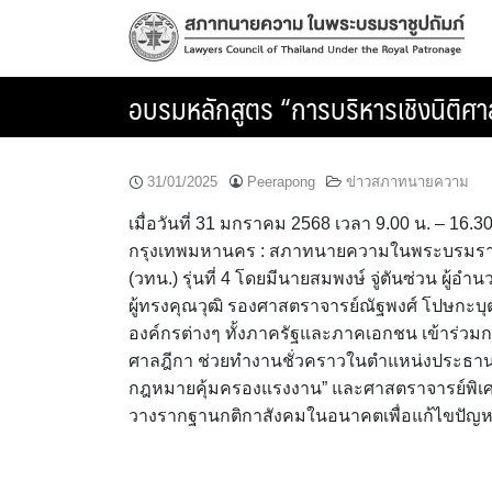
Skip
to
content
อบรมหลักสูตร “การบริหารเชิงนิติศาสต
31/01/2025
Peerapong
ข่าวสภาทนายความ
เมื่อวันที่ 31 มกราคม 2568 เวลา 9.00 น. – 1
กรุงเทพมหานคร : สภาทนายความในพระบรมราชูปถ
(วทน.) รุ่นที่ 4 โดยมีนายสมพงษ์ จู่ตันซ่วน ผ
ผู้ทรงคุณวุฒิ รองศาสตราจารย์ณัฐพงศ์ โปษกะบุตร
องค์กรต่างๆ ทั้งภาครัฐและภาคเอกชน เข้าร่วมก
ศาลฎีกา ช่วยทำงานชั่วคราวในตำแหน่งประธาน
กฎหมายคุ้มครองแรงงาน” และศาสตราจารย์พิเ
วางรากฐานกติกาสังคมในอนาคตเพื่อแก้ไขปั