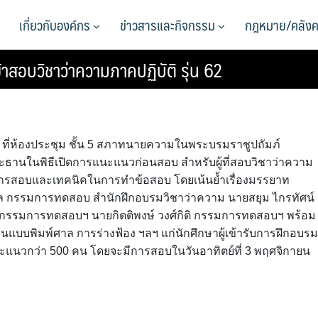
เกี่ยวกับองค์กร
ข่าวสารและกิจกรรม
กฎหมาย/คลังค
สอบวิชาว่าความภาคปฏิบัติ รุ่น 62
น.. ที่ห้องประชุม ชั้น 5 สภาทนายความในพระบรมราชูปถัมภ์
ธานในพิธีเปิดการแนะแนวก่อนสอบ สำหรับผู้ที่สอบวิชาว่าความ
รียมการสอบและเทคนิคในการทำข้อสอบ โดยเน้นย้ำเรื่องมรรยาท
ญผล กรรมการทดสอบ สำนักฝึกอบรมวิชาว่าความ นายสยุม ไกรทัศน์
รมการทดสอบฯ นายกิตติพงษ์ วงศ์กิติ กรรมการทดสอบฯ พร้อม
นแบบพิมพ์ศาล การร่างฟ้อง ฯลฯ แก่นักศึกษาผู้เข้ารับการฝึกอบรม
คำแนะแนวกว่า 500 คน โดยจะมีการสอบในวันอาทิตย์ที่ 3 พฤศจิกายน