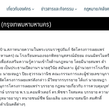
เกี่ยวกับองค์กร
ข่าวสารและกิจกรรม
กฎหมาย/คลังค
ย (กรุงเทพมหามหานคร)
ลา 13.00 น.สภาทนายความในพระบรมราชูปถัมภ์ จัดโครงการเผยแพร่
หานคร) ณ โรงเรียนหนองจอกพิทยานุสสรณ์มัธยม ถนนมิตรไมตร
่อส่งเสริมความรู้ความเข้าใจด้านกฎหมาย โดยมีนายสมพร ดำ
เป็นประธานเปิดงานฯ นายสุวินัย สมันเลาะ ผู้อำนวยการโรงเรีย
ละ นายเจษฎา ปิยะสุวรรณวานิช คณะกรรมการและผู้ช่วยเลขานุก
รจัดโครงการเผยแพร่ดังกล่าว มีวิทยากรบรรยาย ได้แก่ นายเจษฎา
ุการโครงการเผยแพร่ฯ บรรยาย กฎหมายเกี่ยวกับ การควบคุมบุหรี
กษ์ บรรยาย พ.ร.บ.คอมพิวเตอร์ ดร.พิชชา ใจสมคม บรรยาย ความรู
กฎหมายอาญา ทนายชนม์ชีพ นิ่มเฉลิม และทนายสมนึก สมศักดิ์
ำเนินคดีต่างๆ