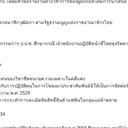
็บ โดยมีหัวข้อรายงานทางวิชาการของผู้อบรมที่ได้มีการนำเสนอ
อกสมาชิกวุฒิสภา ตามรัฐธรรมนูญแห่งราชอาณาจักรไทย
กรรมการ ป.ป.ช. ศึกษากรณี เจ้าพนักงานปฏิบัติหน้าที่โดยทุจริตต
ด
บแทนของวิชาชีพทนายความเฉพาะในคดีแพ่ง
กับการปฏิบัติตนในการโฆษณาประชาสัมพันธ์มิให้เป็นการขัดต่อข
วาม พ.ศ. 2529
รกระทำการละเมิดลิขสิทธิ์สินค้าแฟชั่นในกลุ่มแม่ค้าตลาด
534