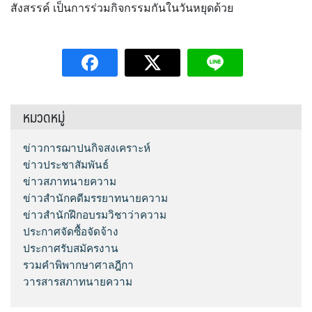
สังสรรค์ เป็นการร่วมกิจกรรมกันในวันหยุดด้วย
หมวดหมู่
ข่าวการฌาปนกิจสงเคราะห์
ข่าวประชาสัมพันธ์
ข่าวสภาทนายความ
ข่าวสำนักคดีมรรยาทนายความ
ข่าวสำนักฝึกอบรมวิชาว่าความ
ประกาศจัดซื้อจัดจ้าง
ประกาศรับสมัครงาน
รวมคำพิพากษาศาลฎีกา
วารสารสภาทนายความ