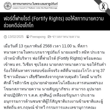
Skip
to
content
ฟอร์ตี้ฟายไรต์ (Fortify Rights) ขอให้สภาทนายความ
ช่วยคดีอ่องโกโก
13/02/2025
Peerapong
ข่าวสภาทนายความ
เมื่อวันที่ 13 กุมภาพันธ์ 2568 เวลา 11.00 น. ที่สภา
ทนายความในพระบรมราชูปถัมภ์ นายแมทธิว สมิท ประธาน
เจ้าหน้าที่บริหาร ฟอร์ตี้ฟายไรต์ (Fortify Rights) พร้อมคณะ
เข้าพบ ดร. วิเชียร ชุบไธสง นายกสภาทนายความ ขอให้รับคำ
ร้องให้ค้นหาตรวจสอบข้อเท็จจริง คดีที่นายอ่องโกโก อายุ 37
ปี ชาวเมียนมา เสียชีวิตหลังจากถูกควบคุมตัว โดยมี นายวีร
ศักดิ์ โชติวานิช อุปนายกฝ่ายเทคโนโลยีและสารสนเทศ/รอง
โฆษกสภาทนายความ นายสัญญาภัชระ สามารถ อุปนายก
ฝ่ายปฏิบัติการ ร.ต.ต. สุรศิษฎ์ เหลืองอรัญนภา ประธาน
อนุกรรมการด้านชนชาติผู้ไร้สัญชาติแรงงานข้ามชาติและผู้
พลัดถิ่น ดร.กฤษณ์ ขำทวี กรรมการและเลขานุการคณะ