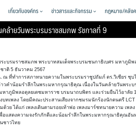
เกี่ยวกับองค์กร
ข่าวสารและกิจกรรม
กฎหมาย/คลังค
ันคล้ายวันพระบรมราชสมภพ รัชกาลที่ 9
ันพระบรมราชสมภพ พระบาทสมเด็จพระบรมชนกาธิเบศร มหาภูมิพ
ชาติ 5 ธันวาคม 2567
00 น. ณ ที่ทำการสภาทนายความในพระบรมราชูปถัมภ์ ดร.วิเชียร ชุบ
าวคำน้อมรำลึกในพระมหากรุณาธิคุณ เนื่องในวันคล้ายวันพระบ
าภูมิพลอดุลยเดชมหาราช บรมนาถบพิตร และร่วมยืนไว้อาลัย 
งบทเพลง โดยมีคณะประสานเสียงจากชมรมนักร้องนักดนตรี LCT
้วย ได้แก่ เพลงเดินตามรอยเท้าพ่อ เพลงมาร์ชทนายความ เพลง
ึ้นเพื่อแสดงความจงรักภักดีและน้อมรำลึกในพระมหากรุณาธิคุณอัน
งชนชาวไทย