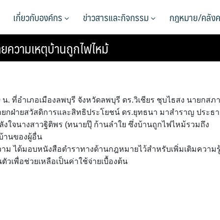
เกี่ยวกับองค์กร
ข่าวสารและกิจกรรม
กฎหมาย/คลังค
ความเหตุบ้านถูกไฟไหม้
 น. ที่อำเภอเมืองลพบุรี จังหวัดลพบุรี ดร.วิเชียร ชุบไธสง นายกสภ
ายกฝ่ายสวัสดิการและสิทธิประโยชน์ ดร.ยุทธนา มาสำราญ ประธ
งใจนางสาวฐิติพร (ทนายปุ๊ ก้านลำใย ซึ่งบ้านถูกไฟไหม้รวมถึง
้านของผู้อื่น
าม ได้มอบหนังสือตำราทางด้านกฎหมายไว้สำหรับเพิ่มเติมความรู
พื่อช่วยเหลือเป็นค่าใช้จ่ายเบื้องต้น