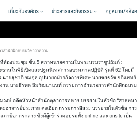
เกี่ยวกับองค์กร
ข่าวสารและกิจกรรม
กฎหมาย/คลังค
าวสำนักฝึกอบรมวิชาว่าความ
น. ที่ห้องประชุม ชั้น 5 สภาทนายความในพระบรมราชูปถัมภ์ :
านในพิธีเปิดและปฐมนิเทศการอบรมภาคปฏิบัติ รุ่นที่ 62 โดยมี
ร นายสุชาติ ชมกุล อุปนายกฝ่ายกิจการพิเศษ นายชยธวัช อติแพทย์ ผ
ยงาน นายธีรพล ลิมวัฒนานนท์ กรรมการอำนวยการสำนักฝึกอบรม
างสมวงษ์ อดีตหัวหน้าสำนักตุลาการทหาร บรรยายในหัวข้อ “ศาลทห
อาจารย์ประภาส คงเอียด กรรมการอิสระ บรรยายในหัวข้อ การ
ีอากรกลาง ซึ่งมีผู้เข้าร่วมอบรมทั้ง online และ onsite เป็น