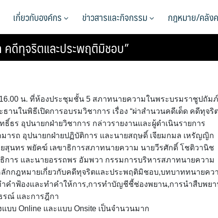
เกี่ยวกับองค์กร
ข่าวสารและกิจกรรม
กฎหมาย/คลังค
็ด คดีทุจริตและประพฤติมิชอบ”
0 – 16.00 น. ที่ห้องประชุมชั้น 5 สภาทนายความในพระบรมราชูปถัมภ
านในพิธีเปิดการอบรมวิชาการ เรื่อง “ผ่าสำนวนคดีเด็ด คดีทุจริ
ิทธิ์ธร อุปนายกฝ่ายวิชาการ กล่าวรายงานและผู้ดำเนินรายการ
ามารถ อุปนายกฝ่ายปฏิบัติการ และนายสฤษดิ์ เจียมกมล เหรัญญิก
สุนทร พยัคฆ์ เลขาธิการสภาทนายความ นายวีรศักดิ์ โชติวานิช
าธิการ และนายอรรถพร อัมพวา กรรมการบริหารสภาทนายความ
อ หลักกฎหมายเกี่ยวกับคดีทุจริตและประพฤติมิชอบ,บทบาททนายคว
รทำคำฟ้องและทำคำให้การ,การทำบัญชีชี้ช่องพยาน,การนำสืบพยา
ธรณ์ และการฎีกา
ั้งแบบ Online และแบบ Onsite เป็นจำนวนมาก