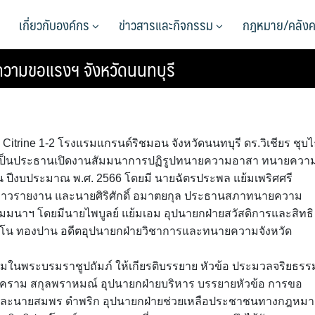
เกี่ยวกับองค์กร
ข่าวสารและกิจกรรม
กฎหมาย/คลังค
วามขอแรงฯ จังหวัดนนทบุรี
ง Citrine 1-2 โรงแรมแกรนด์ริชมอน จังหวัดนนทบุรี ดร.วิเชียร ชุบ
ป็นประธานเปิดงานสัมมนาการปฏิรูปทนายความอาสา ทนายควา
ปีงบประมาณ พ.ศ. 2566 โดยมี นายฉัตรประพล แย้มเพริศศรี
่าวรายงาน และนายศิริศักดิ์ อมาตยกุล ประธานสภาทนายความ
รสัมมนาฯ โดยมีนายไพบูลย์ แย้มเอม อุปนายกฝ่ายสวัสดิการและสิทธิ
มะโน ทองปาน อดีตอุปนายกฝ่ายวิชาการและทนายความจังหวัด
มในพระบรมราชูปถัมภ์ ให้เกียรติบรรยาย หัวข้อ ประมวลจริยธรร
ราม สกุลพราหมณ์ อุปนายกฝ่ายบริหาร บรรยายหัวข้อ การขอ
ค และนายสมพร ดำพริก อุปนายกฝ่ายช่วยเหลือประชาชนทางกฎหมา