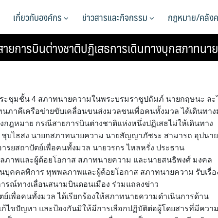
เกี่ยวกับองค์กร
ข่าวสารและกิจกรรม
กฎหมาย/คลังค
ดนสายการบินต่างชาติปฏิเสธการเดินทางบุกสภาทน
่ห้องประชุมชั้น 4 สภาทนายความในพระบรมราชูปถัมภ์ นายกฤษนะ ละ
ทนภาคีเครือข่ายขับเคลื่อนขนส่งมวลชนเพื่อคนทั้งมวล ได้เดินทา
งกฎหมาย กรณีสายการบินต่างชาติแห่งหนึ่งปฏิเสธไม่ให้เดินทาง
เชียร ชุบไธสง นายกสภาทนายความ นายสัญญาภัชระ สามารถ อุปนา
อารยสถาปัตย์เพื่อคนทั้งมวล นายวรกร ไหลหรั่ง ประธาน
พพลภาพและผู้ด้อยโอกาส สภาทนายความ และนายสนธิพงศ์ มงคล
านบุคคลพิการ ทุพพลภาพและผู้ด้อยโอกาส สภาทนายความ รับเรื่อ
ุการณ์ทางเลื่อนสนามบินดอนเมือง ร่วมแถลงข่าว
์เพื่อคนทั้งมวล ได้เรียกร้องให้สภาทนายความดำเนินการด้าน
แก้ไขปัญหา และป้องกันมิให้มีการเลือกปฏิบัติต่อผู้โดยสารที่มีควา