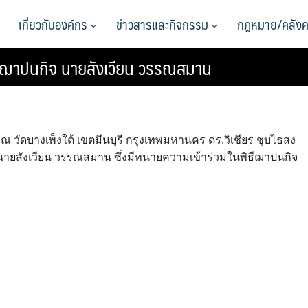
เกี่ยวกับองค์กร
ข่าวสารและกิจกรรม
กฎหมาย/คลังค
ฌาปนกิจ​ นายสังเวียน วรรณสมาน
. ณ วัดบางเพ็งใต้ เขตมีนบุรี กรุงเทพมหานคร​ ดร.วิเชียร ชุบไธสง
ยสังเวียน วรรณสมาน ซึ่งมีทนายความเข้าร่วมในพิธีฌาปนกิจ