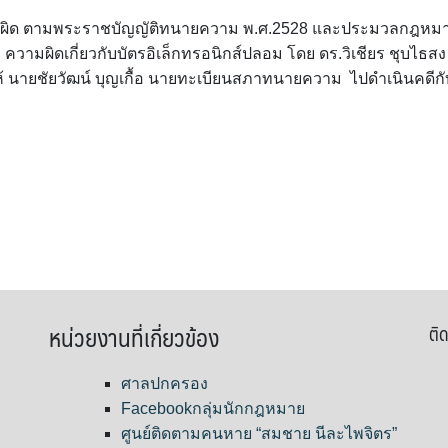
วามผิด ตามพระราชบัญญัติทนายความ พ.ศ.2528 และประมวลกฎหม
ผิดเกี่ยวกับบัตรอิเล็กทรอนิกส์ปลอม โดย ดร.วิเชียร ชุบไธสง
ยชัยวัฒน์ บุญเกื้อ นายทะเบียนสภาทนายความ ไปดำเนินคดีกั
หน่วยงานที่เกี่ยวข้อง
ติด
ศาลปกครอง
Facebookกลุ่มนักกฎหมาย
ศูนย์ติดตามคนหาย “สมชาย นีละไพจิตร”