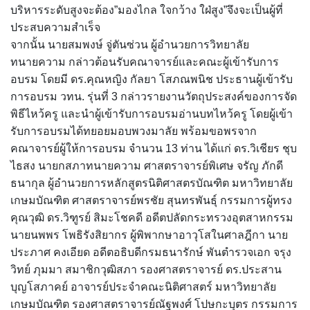
บริหารระดับสูงจะต้อง”มองไกล ใจกว้าง ใฝ่สูง”จึงจะเป็นผู้ที่
ประสบความสำเร็จ
จากนั้น นายสมพงษ์ จู่ตันซ่วน ผู้อำนวยการวิทยาลัย
ทนายความ กล่าวต้อนรับคณาจารย์และคณะผู้เข้ารับการ
อบรม โดยมี ดร.คุณหญิง กัลยา โสภณพนิช ประธานผู้เข้ารับ
การอบรม วทน. รุ่นที่ 3 กล่าวรายงานวัตถุประสงค์ของการจัด
พิธีไหว้ครู และนำผู้เข้ารับการอบรมอ่านบทไหว้ครู โดยผู้เข้า
รับการอบรมได้ทยอยมอบพวงมาลัย พร้อมขอพรจาก
คณาจารย์ผู้ให้การอบรม จำนวน 13 ท่าน ได้แก่ ดร.วิเชียร ชุบ
ไธสง นายกสภาทนายความ ศาสตราจารย์พิเศษ จรัญ ภักดี
ธนากุล ผู้อำนวยการหลักสูตรนิติศาสตรบัณฑิต มหาวิทยาลัย
เกษมบัณฑิต ศาสตราจารย์พรชัย สุนทรพันธุ์ กรรมการผู้ทรง
คุณวุฒิ ดร.วิฑูรย์ สิมะโชคดี อดีตปลัดกระทรวงอุตสาหกรรม
นายนพพร โพธิรังสิยากร ผู้พิพากษาอาวุโสในศาลฎีกา นาย
ประภาศ คงเอียด อดีตอธิบดีกรมธนารักษ์ พันตำรวจเอก จรุง
วิทย์ ภุมมา สมาชิกวุฒิสภา รองศาสตราจารย์ ดร.ประสาน
บุญโสภาคย์ อาจารย์ประจำคณะนิติศาสตร์ มหาวิทยาลัย
เกษมบัณฑิต รองศาสตราจารย์ณัฐพงศ์ โปษกะบุตร กรรมการ