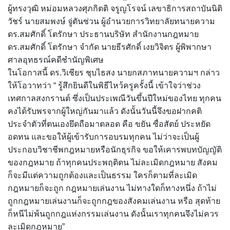
ผู้ทรงวุฒิ หม่อมหลวงศุภกิตติ จรูญโรจน์ เลขาธิการสถาบันนิติ
วัชร์ นายสมพงษ์ จู่ตันซ่วน ผู้อำนวยการวิทยาลัยทนายความ
ดร.สมศักดิ์ โตรักษา ประธานบริษัท สำนักงานกฎหมาย
ดร.สมศักดิ์ โตรักษา จำกัด นายธีรศักดิ์ เงยวิจิตร ผู้พิพากษา
ศาลอุทธรณ์คดีชำนัญพิเศษ
ในโอกาสนี้ ดร.วิเชียร ชุบไธสง นายกสภาทนายความฯ กล่าว
ให้โอวาทว่า “ รู้สึกยินดีในพิธีไหว้ครูครั้งนี้ เข้าใจว่าช่วง
เทศกาลสงกรานต์ ซึ่งเป็นประเพณีวันขึ้นปีใหม่ของไทย ทุกคน
คงได้รับพรจากผู้ใหญ่กันมาแล้ว ดังนั้นวันนี้จึงขอฝากคติ
ประจำตัวที่ตนเองยึดถือมาตลอด คือ ขยัน ซื่อสัตย์ ประหยัด
อดทน และขอให้ผู้เข้ารับการอบรมทุกคน ไม่ว่าจะเป็นผู้
ประกอบวิชาชีพกฎหมายหรือนักธุรกิจ ขอให้เคารพบทบัญญัติ
ของกฎหมาย ถ้าทุกคนประพฤติตน ไม่ละเมิดกฎหมาย สังคม
ก็จะมีแต่ความถูกต้องและเป็นธรรม ใครก็ตามที่ละเมิด
กฎหมายก็จะถูก กฎหมายเล่นงาน ไม่ทางใดก็ทางหนึ่ง ถ้าไม่
ถูกกฎหมายเล่นงานก็จะถูกกฎของสังคมเล่นงาน หรือ สุดท้าย
ก็หนีไม่พ้นถูกกฎแห่งกรรมเล่นงาน ดังนั้นเราทุกคนจึงไม่ควร
ละเมิดกฎหมาย”