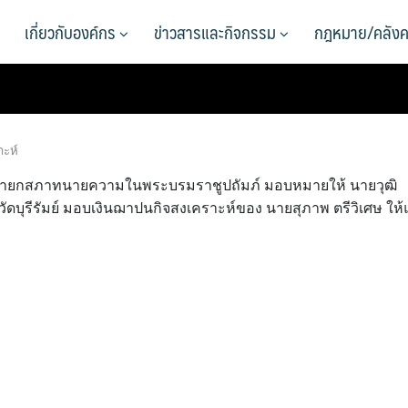
เกี่ยวกับองค์กร
ข่าวสารและกิจกรรม
กฎหมาย/คลังค
าะห์
ไธสง นายกสภาทนายความในพระบรมราชูปถัมภ์ มอบหมายให้ นายวุฒิ
ุรีรัมย์ มอบเงินฌาปนกิจสงเคราะห์ของ นายสุภาพ ตรีวิเศษ ให้แ