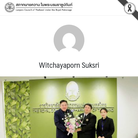
Skip
to
content
Witchayaporn Suksri