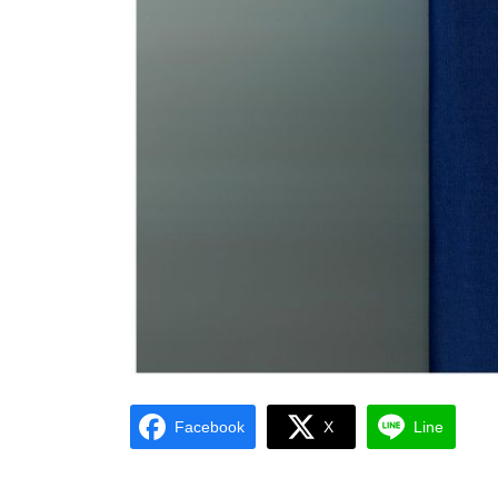
Facebook
X
Line