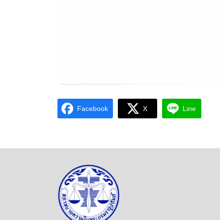
Facebook
X
Line