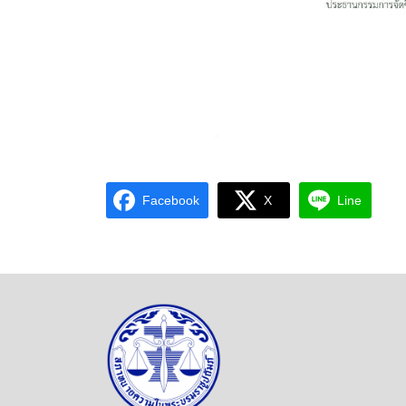
Facebook
X
Line