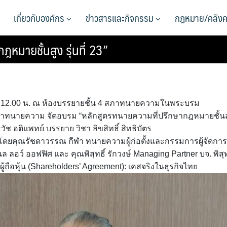
เกี่ยวกับองค์กร
ข่าวสารและกิจกรรม
กฎหมาย/คลังค
มายชั้นสูง รุ่นที่ 23”
 น. – 12.00 น. ณ ห้องบรรยายชั้น 4 สภาทนายความในพระบรม
สภาทนายความ จัดอบรม “หลักสูตรทนายความที่ปรึกษากฎหมายชั้นส
ธวัช อติแพทย์ บรรยาย วิชา ลิขสิทธิ์ สิทธิบัตร
ยโดยคุณรัชดาวรรณ กีฬา ทนายความผู้ก่อตั้งและกรรมการผู้จัดการ
ลอว์ ออฟฟิศ และ คุณพิสุทธิ์ รักวงษ์ Managing Partner บจ. พิสุท
ู้ถือหุ้น (Shareholders’ Agreement): เคสจริงในธุรกิจไทย