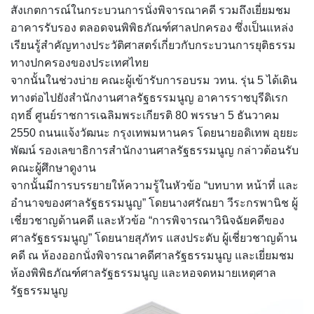
สังเกตการณ์ในกระบวนการนั่งพิจารณาคดี รวมถึงเยี่ยมชม
อาคารรับรอง ตลอดจนพิพิธภัณฑ์ศาลปกครอง ซึ่งเป็นแหล่ง
เรียนรู้สำคัญทางประวัติศาสตร์เกี่ยวกับกระบวนการยุติธรรม
ทางปกครองของประเทศไทย
จากนั้นในช่วงบ่าย คณะผู้เข้ารับการอบรม วทน. รุ่น 5 ได้เดิน
ทางต่อไปยังสำนักงานศาลรัฐธรรมนูญ อาคารราชบุรีดิเรก
ฤทธิ์ ศูนย์ราชการเฉลิมพระเกียรติ 80 พรรษา 5 ธันวาคม
2550 ถนนแจ้งวัฒนะ กรุงเทพมหานคร โดยนายอดิเทพ อุยยะ
พัฒน์ รองเลขาธิการสำนักงานศาลรัฐธรรมนูญ กล่าวต้อนรับ
คณะผู้ศึกษาดูงาน
จากนั้นมีการบรรยายให้ความรู้ในหัวข้อ “บทบาท หน้าที่ และ
อำนาจของศาลรัฐธรรมนูญ” โดยนางศรัณยา วีระกรพานิช ผู้
เชี่ยวชาญด้านคดี และหัวข้อ “การพิจารณาวินิจฉัยคดีของ
ศาลรัฐธรรมนูญ” โดยนายสุภัทร แสงประดับ ผู้เชี่ยวชาญด้าน
คดี ณ ห้องออกนั่งพิจารณาคดีศาลรัฐธรรมนูญ และเยี่ยมชม
ห้องพิพิธภัณฑ์ศาลรัฐธรรมนูญ และหอจดหมายเหตุศาล
รัฐธรรมนูญ