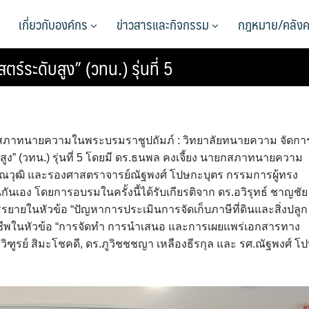
เกี่ยวกับองค์กร
ข่าวสารและกิจกรรม
กฎหมาย/คลังค
ร์ระดับสูง” (วทน.) รุ่นที่ 5
น 4 สภาทนายความในพระบรมราชูปถัมภ์ : วิทยาลัยทนายความ จัดกา
สูง” (วทน.) รุ่นที่ 5 โดยมี ดร.ธนพล คงเจี้ยง นายกสภาทนายความ
คุณวุฒิ และรองศาสตราจารย์ณัฐพงศ์ โปษกะบุตร กรรมการผู้ทรง
นกันเอง โดยการอบรมในครั้งนี้ได้รับเกียรติจาก ดร.อวิรุทธ์ ชาญชัย
รยายในหัวข้อ “ปัญหาการประเมินการจัดเก็บภาษีที่ดินและสิ่งปลูก
ชาชีพในหัวข้อ “การจัดทำ การนำเสนอ และการเผยแพร่เอกสารทาง
วิฑูรย์ สิมะโชคดี, ดร.ภูวิชชชญา เหลืองธีรกุล และ รศ.ณัฐพงศ์ โ