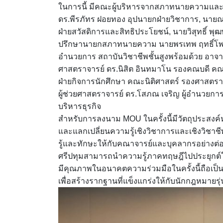
ในการนี้ มีคณะผู้บริหารจากสภาทนายความและมหา
ดร.พีรภัทร ฝอยทอง อุปนายกฝ่ายวิชาการ, นายณร
ฝ่ายสวัสดิการและสิทธิประโยชน์, นายวิสุทธิ์ 
ปรึกษานายกสภาทนายความ นายพรเทพ ฤทธิ์โพธิ
อำนวยการ สถาบันวิชาชีพชั้นสูงพร้อมด้วย อาจาร
ศาสตราจารย์ ดร.นิสิต อินทมาโน รองคณบดี คณะน
ฝ่ายกิจการนักศึกษา คณะนิติศาสตร์ รองศาสตราจ
ผู้ช่วยศาสตราจารย์ ดร.โสภณ เจริญ ผู้อำนวยกา
บริหารธุรกิจ
สำหรับการลงนาม MOU ในครั้งนี้มีวัตถุประสงค
และแลกเปลี่ยนความรู้เชิงวิชาการและเชิงวิชาช
รู้และทักษะให้กับคณาจารย์และบุคลากรอย่างต่อเน
ศรีปทุมสามารถนำความรู้ภาคทฤษฎีไปประยุกต์ใช้
มีคุณภาพในอนาคตความร่วมมือในครั้งนี้ถือเป็
เพื่อสร้างรากฐานที่แข็งแกร่งให้กับนักกฎหมายรุ