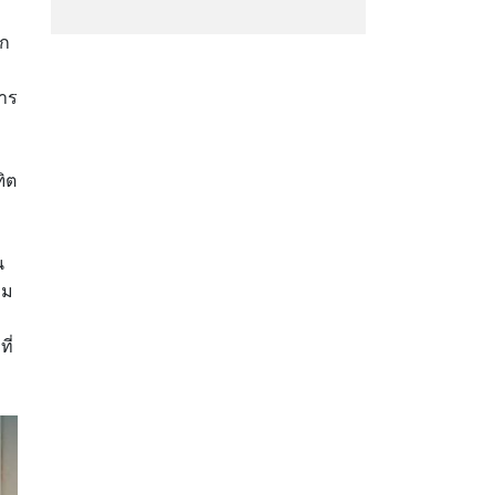
ยก
าร
ิต
น
าม
ี่