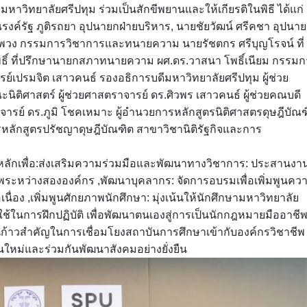
วิทยาลัยศรีปทุม ร่วมเป็นสักขีพยานและให้เกียรติในพิธี ได้แก่
งค์รัฐ ภูติรถยา อุปนายกฝ่ายบริหาร, นายชัยวัฒน์ ศรีคชา อุปนา
พุฒพวง กรรมการวิชาการและทนายความ นายรัชตกร ศรีบุญโรจน์ ที่
์ ที่ปรึกษานายกสภาทนายความ ผศ.ดร.วาสนา โพธิ์เนียม กรรมก
ย์เปรมจิต เสาวคนธ์ รองอธิการบดีมหาวิทยาลัยศรีปทุม ผู้ช่วย
ิติศาสตร์ ผู้ช่วยศาสตราจารย์ ดร.ศิวพร เสาวคนธ์ ผู้ช่วยคณบดี
ารย์ ดร.ภูมิ โชคเหมาะ ผู้อำนวยการหลักสูตรนิติศาสตรดุษฎีบัณฑ
รหลักสูตรปรัชญาดุษฎีบัณฑิต สาขาวิชานิติรัฐกิจและการ
์หลักเพื่อ:ส่งเสริมความร่วมมือและพัฒนาทางวิชาการ: ประสานงา
ีพระหว่างสององค์กร ,พัฒนาบุคลากร: จัดการอบรมเพื่อเพิ่มพูนคว
ื่อง ,เพิ่มพูนศักยภาพนักศึกษา: มุ่งเน้นให้นักศึกษามหาวิทยาลัย
ในการฝึกปฏิบัติ เพื่อพัฒนาตนเองสู่การเป็นนักกฎหมายมืออาชีพท
นก้าวสำคัญในการเชื่อมโยงสถาบันการศึกษาเข้ากับองค์กรวิชาชีพ
่นใหม่และร่วมกันพัฒนาสังคมอย่างยั่งยืน