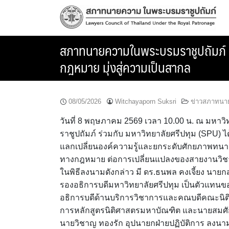
Skip
to
content
สภาทนายความในพระบรมราชูปถัมภ์ ร่
กฎหมาย มุ่งสู่ความเป็นสากล
08/05/2026
Witchayaporn Suksri
ข่าวสภาทนา
วันที่ 8 พฤษภาคม 2569 เวลา 10.00 น. ณ มห
ราชูปถัมภ์ ร่วมกับ มหาวิทยาลัยศรีปทุม (SPU) 
แลกเปลี่ยนองค์ความรู้และยกระดับศักยภาพทนาย
ทางกฎหมาย ต่อการเปลี่ยนแปลงของสายงานวิ
ในพิธีลงนามดังกล่าว มี ดร.ธนพล คงเจี้ยง นายก
รองอธิการบดีมหาวิทยาลัยศรีปทุม เป็นตัวแทนของ
อธิการบดีด้านบริการวิชาการและคณบดีคณะนิติศา
การหลักสูตรนิติศาสตรมหาบัณฑิต และนายสมศัก
นายวิชาญ ทองรัก อุปนายกฝ่ายปฏิบัติการ ลงนา