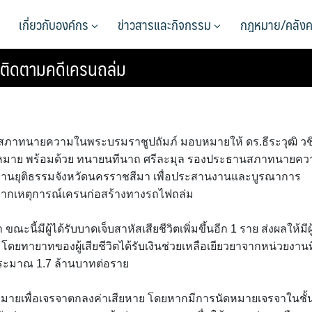
เกี่ยวกับองค์กร
ข่าวสารและกิจกรรม
กฎหมาย/คลังค
ติดตามคดีเครนถล่ม
ายกสภาทนายความในพระบรมราชูปถัมภ์ มอบหมายให้ ดร.ธีระวุฒิ วช
มาย พร้อมด้วย ทนายนทีนาถ ศรีละมุล รองประธานสภาทนายคว
กงานยุติธรรมจังหวัดนครราชสีมา เพื่อประสานงานและบูรณาการ
ยจากเหตุการณ์เครนก่อสร้างทางรถไฟถล่ม
ี้มีผู้ได้รับบาดเจ็บสาหัสเสียชีวิตเพิ่มขึ้นอีก 1 ราย ส่งผลให้มีผู
ย โดยทายาทของผู้เสียชีวิตได้รับเงินช่วยเหลือเยียวยาจากหน่วยงานที
สุดประมาณ 1.7 ล้านบาทต่อราย
นัดหมายเพื่อเจรจาตกลงค่าเสียหาย โดยหากมีการนัดหมายเจรจาในชั้