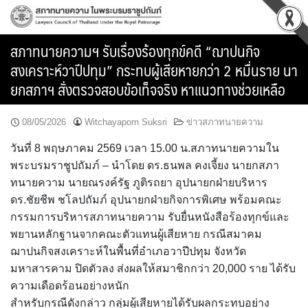
Skip
to
content
สภาทนายความฯ รับเรื่องร้องทุกข์คดี “ฌาปนกิจ
สงเคราะห์วาปีปทุม” กระทบผู้เสียหายกว่า 2 หมื่นราย นา
ยกสภาฯ สั่งตรวจสอบข้อเท็จจริง หาแนวทางช่วยเหลือ
08/05/2026
Witchayaporn Suksri
ข่าวสภาทนายความ
วันที่ 8 พฤษภาคม 2569 เวลา 15.00 น.สภาทนายความใน
พระบรมราชูปถัมภ์ – นำโดย ดร.ธนพล คงเจี้ยง นายกสภา
ทนายความ นายณรงค์รัฐ ภูติรถยา อุปนายกฝ่ายบริหาร
ดร.ชัยชีพ ชโลปถัมภ์ อุปนายกฝ่ายกิจการพิเศษ พร้อมคณะ
กรรมการบริหารสภาทนายความ รับยื่นหนังสือร้องทุกข์และ
พยานหลักฐานจากคณะตัวแทนผู้เสียหาย กรณีสมาคม
ฌาปนกิจสงเคราะห์ในพื้นที่อำเภอวาปีปทุม จังหวัด
มหาสารคาม ปิดตัวลง ส่งผลให้สมาชิกกว่า 20,000 ราย ได้รับ
ความเดือดร้อนอย่างหนัก
สำหรับกรณีดังกล่าว กลุ่มผู้เสียหายได้รับผลกระทบอย่าง