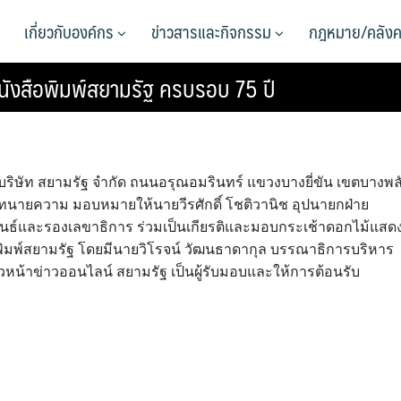
เกี่ยวกับองค์กร
ข่าวสารและกิจกรรม
กฎหมาย/คลังค
งสือพิมพ์สยามรัฐ ครบรอบ 75 ปี
 ณ บริษัท สยามรัฐ จำกัด ถนนอรุณอมรินทร์ แขวงบางยี่ขัน เขตบางพล
ทนายความ มอบหมายให้นายวีรศักดิ์ โชติวานิช อุปนายกฝ่าย
์และรองเลขาธิการ ร่วมเป็นเกียรติและมอบกระเช้าดอกไม้แสด
อพิมพ์สยามรัฐ โดยมีนายวิโรจน์ วัฒนธาดากุล บรรณาธิการบริหาร
ัวหน้าข่าวออนไลน์ สยามรัฐ เป็นผู้รับมอบและให้การต้อนรับ