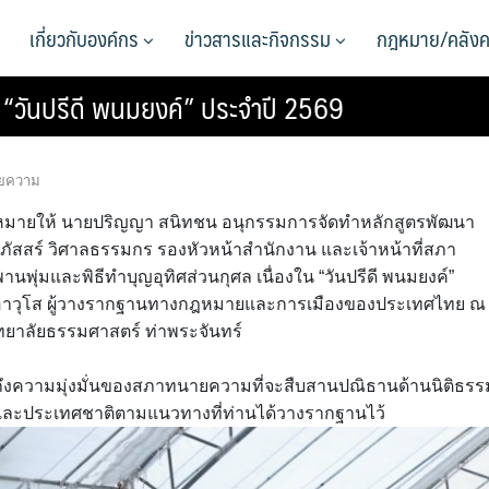
เกี่ยวกับองค์กร
ข่าวสารและกิจกรรม
กฎหมาย/คลังค
“วันปรีดี พนมยงค์” ประจำปี 2569
ยความ
หมายให้ นายปริญญา สนิทชน อนุกรรมการจัดทำหลักสูตรพัฒนา
ัสสร์ วิศาลธรรมกร รองหัวหน้าสำนักงาน และเจ้าหน้าที่สภา
นพุ่มและพิธีทำบุญอุทิศส่วนกุศล เนื่องใน “วันปรีดี พนมยงค์”
ุรุษอาวุโส ผู้วางรากฐานทางกฎหมายและการเมืองของประเทศไทย ณ
ิทยาลัยธรรมศาสตร์ ท่าพระจันทร์
กถึงความมุ่งมั่นของสภาทนายความที่จะสืบสานปณิธานด้านนิติธรร
มและประเทศชาติตามแนวทางที่ท่านได้วางรากฐานไว้