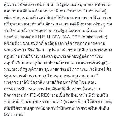
คุ้มครองสิทธิและเสรีภาพ นายณัฐพล เนตรพุกกณะ พนักงาน
สอบสวนคดีพิเศษชำนาญการพิเศษ รักษาการในตำแหน่งผู้
เชี่ยวชาญเฉพาะด้านคดีพิเศษ ได้รับมอบหมายจาก พันตำรวจ
ตรี ยุทธนา แพรดำ อธิบดีกรมสอบสวนคดีพิเศษ พณท่าน อู ซ่อ
ซ่อ โซ เอกอัครราชทูตสาธารณรัฐแห่งสหภาพเมียนมาร์
ประจำประเทศไทย H.E. U ZAW ZAW SOE (Ambassador)
พร้อมด้วย นายสมศักดิ์ อัจจิกุล เลขาธิการสภาทนายความ
นายสรัลชา ศรีชลวัฒนา อุปนายกฝ่ายช่วยเหลือประชาชนทาง
กฎหมาย นายวิชาญ ทองรัก อุปนายกฝ่ายปฏิบัติการ นาย
สฤษดิ์ เจียมกมล อุปนายกฝ่ายนโยบายและแผนงาน/เหรัญญิก
นายณรงค์รัฐ ภูติรถยา อุปนายกฝ่ายบริหาร นายโรจนินทร์ ศิร
รัฐเมธากรณ์ กรรมการบริหารสภาทนายความ ภาค 7
นางสาวมาลินี วัชราสิน นายภิรัช ปภาภิวัฒไชย คณะ
กรรมการพิจารณาการจ่ายเงินแก่ผู้เสียหายฯ ผู้แทนจาก
กิจการร่วมค้า ITD-CREC ร่วมเป็นสักขีพยานในพิธีมอบเงิน
ช่วยเหลือด้านมนุษยธรรมงวดที่ 4 (งวดสุดท้าย) ให้แก่ทายาทผู้
เสียชีวิตจากเหตุการณ์อาคารสำนักงานการตรวจเงินแผ่นดิน
(สตง.) ถล่ม