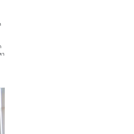
ถ
า
งหา