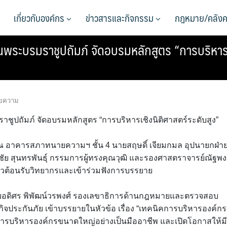
เกี่ยวกับองค์กร
ข่าวสารและกิจกรรม
กฎหมาย/คลังค
บรมราชูปถัมภ์ จัดอบรมหลักสูตร “การบริหารเชิงน
ยความ
ถัมภ์ จัดอบรมหลักสูตร “การบริหารเชิงนิติศาสตร์ระดับสูง”
. ณ อาคารสภาทนายความฯ ชั้น 4 นายสฤษดิ์ เจียมกมล อุปนายกฝ่า
 สุนทรพันธุ์ กรรมการผู้ทรงคุณวุฒิ และรองศาสตราจารย์ณัฐพง
่าวต้อนรับวิทยากรและเข้าร่วมฟังการบรรยาย
 นายอดิศร พิพัฒน์วรพงศ์ รองเลขาธิการด้านกฎหมายและตรวจสอบ
ระกันภัย เข้าบรรยายในหัวข้อ เรื่อง “เทคนิคการบริหารองค์กร
ารบริหารองค์กรขนาดใหญ่อย่างเป็นมืออาชีพ และเปิดโอกาสให้มี