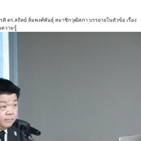
ิ ดร.สถิตย์ ลิ่มพงศ์พันธุ์ สมาชิกวุฒิสภา บรรยายในหัวข้อ เรื่อง
ยความรู้