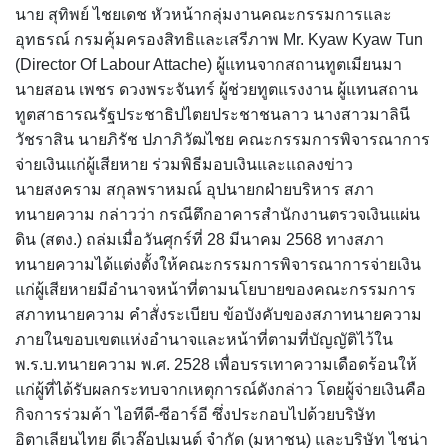
นาย สุทิพย์ ไชยเดช หัวหน้ากลุ่มงานคณะกรรมการและ
อุทธรณ์ กรมคุ้มครองสิทธิและเสรีภาพ Mr. Kyaw Kyaw Tun
(Director Of Labour Attache) ผู้แทนจากสถานทูตเมียนมา
นายสอน เพชร ดวงพระจันทร์ ผู้ช่วยทูตแรงงาน ผู้แทนสถาน
ทูตสาธารณรัฐประชาธิปไตยประชาชนลาว นางสาวมาลินี
วัชราสิน นายภิรัช ปภาภิวัฒไชย คณะกรรมการพิจารณาการ
จ่ายเงินแก่ผู้เสียหาย ร่วมพิธีมอบเงินและแถลงข่าว
นายสงคราม สกุลพราหมณ์ อุปนายกฝ่ายบริหาร สภา
ทนายความ กล่าวว่า กรณีตึกอาคารสำนักงานตรวจเงินแผ่น
ดิน (สตง.) ถล่มเมื่อวันศุกร์ที่ 28 มีนาคม 2568 ทางสภา
ทนายความได้แต่งตั้งให้คณะกรรมการพิจารณาการจ่ายเงิน
แก่ผู้เสียหายมีอำนาจหน้าที่ตามนโยบายของคณะกรรมการ
สภาทนายความ คำสั่งระเบียบ ข้อบังคับของสภาทนายความ
ภายในขอบเขตแห่งอำนาจและหน้าที่ตามที่บัญญัติไว้ใน
พ.ร.บ.ทนายความ พ.ศ. 2528 เพื่อบรรเทาความเดือดร้อนให้
แก่ผู้ที่ได้รับผลกระทบจากเหตุการณ์ดังกล่าว โดยผู้จ่ายเงินคือ
กิจการร่วมค้า ไอทีดี-ซีอาร์อี ซึ่งประกอบไปด้วยบริษัท
อิตาเลียนไทย ดีเวล๊อปเมนต์ จำกัด (มหาชน) และบริษัท ไชน่า