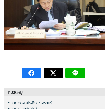
หมวดหมู่
ข่าวการฌาปนกิจสงเคราะห์
ข่าวประชาสัมพันธ์