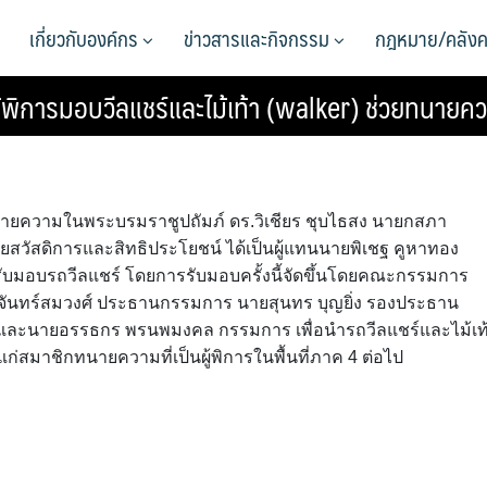
เกี่ยวกับองค์กร
ข่าวสารและกิจกรรม
กฎหมาย/คลังค
การมอบวีลแชร์และไม้เท้า (walker) ช่วยทนายควา
ทนายความในพระบรมราชูปถัมภ์ ดร.วิเชียร ชุบไธสง นายกสภา
สวัสดิการและสิทธิประโยชน์ ได้เป็นผู้แทนนายพิเชฐ คูหาทอง
มอบรถวีลแชร์ โดยการรับมอบครั้งนี้จัดขึ้นโดยคณะกรรมการ
จันทร์สมวงศ์ ประธานกรรมการ นายสุนทร บุญยิ่ง รองประธาน
 และนายอรรธกร พรนพมงคล กรรมการ เพื่อนำรถวีลแชร์และไม้เท
สมาชิกทนายความที่เป็นผู้พิการในพื้นที่ภาค 4 ต่อไป