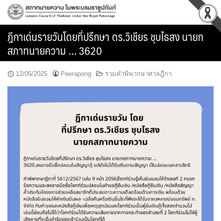
Skip
to
content
ฎีกาเด่นรายวันโดยที่ปรึกษา ดร.วิเชียร ชุบไธสง นายก
สภาทนายความ … 3620
12/05/2025
Peerapong
รวมคำพิพากษาศาลฎีกา