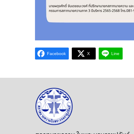
Facebook
X
Line