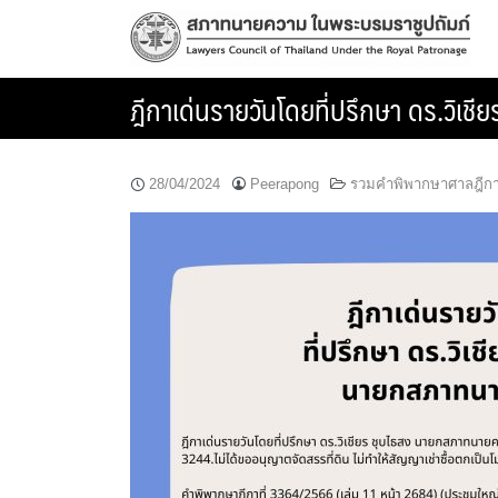
Skip
to
content
ฎีกาเด่นรายวันโดยที่ปรึกษา ดร.วิ
28/04/2024
Peerapong
รวมคำพิพากษาศาลฎีก