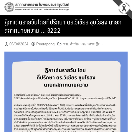
Skip
to
content
ฎีกาเด่นรายวันโดยที่ปรึกษา ดร.วิเชียร ชุบไธสง นายก
สภาทนายความ … 3222
06/04/2024
Peerapong
รวมคำพิพากษาศาลฎีกา