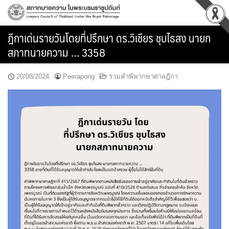
Skip
to
content
ฎีกาเด่นรายวันโดยที่ปรึกษา ดร.วิเชียร ชุบไธสง นายก
สภาทนายความ … 3358
20/08/2024
Peerapong
รวมคำพิพากษาศาลฎีกา