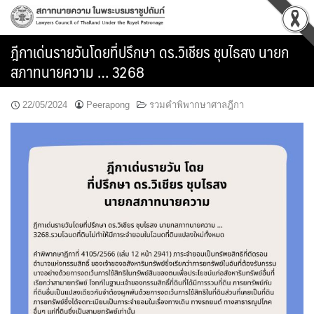
Skip
to
content
ฎีกาเด่นรายวันโดยที่ปรึกษา ดร.วิเชียร ชุบไธสง นายก
สภาทนายความ … 3268
22/05/2024
Peerapong
รวมคำพิพากษาศาลฎีกา