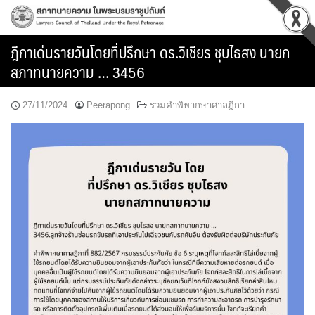
Skip
to
content
ฎีกาเด่นรายวันโดยที่ปรึกษา ดร.วิเชียร ชุบไธสง นายก
สภาทนายความ … 3456
27/11/2024
Peerapong
รวมคำพิพากษาศาลฎีกา