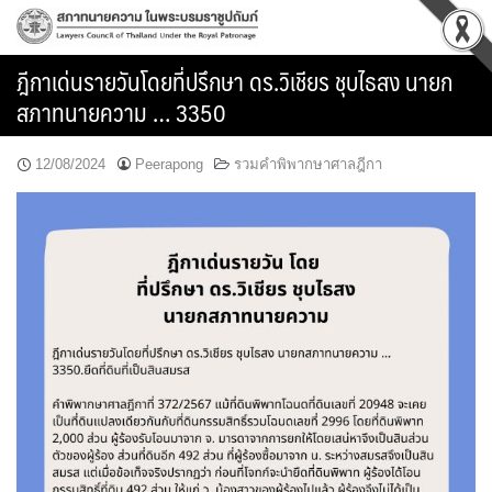
Skip
to
content
ฎีกาเด่นรายวันโดยที่ปรึกษา ดร.วิเชียร ชุบไธสง นายก
สภาทนายความ … 3350
12/08/2024
Peerapong
รวมคำพิพากษาศาลฎีกา