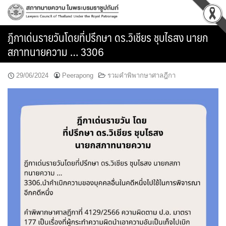
Skip
to
content
ฎีกาเด่นรายวันโดยที่ปรึกษา ดร.วิเชียร ชุบไธสง นายก
สภาทนายความ … 3306
29/06/2024
Peerapong
รวมคำพิพากษาศาลฎีกา