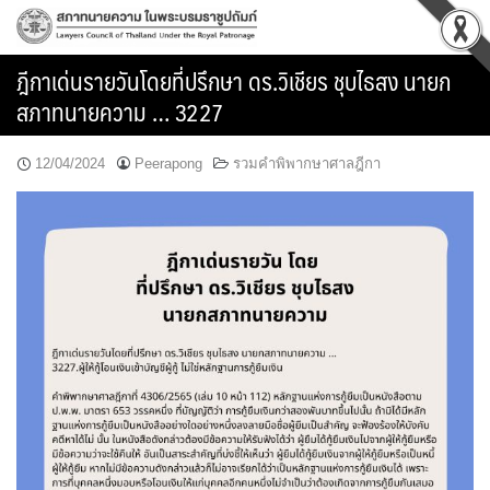
Skip
to
content
ฎีกาเด่นรายวันโดยที่ปรึกษา ดร.วิเชียร ชุบไธสง นายก
สภาทนายความ … 3227
12/04/2024
Peerapong
รวมคำพิพากษาศาลฎีกา