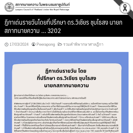
Skip
to
content
ฎีกาเด่นรายวันโดยที่ปรึกษา ดร.วิเชียร ชุบไธสง นายก
สภาทนายความ … 3202
17/03/2024
Peerapong
รวมคำพิพากษาศาลฎีกา